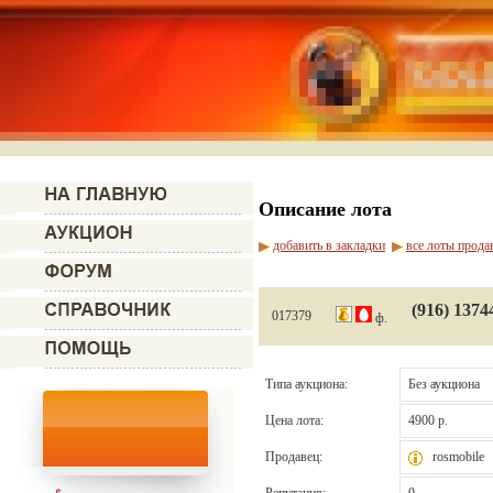
Описание лота
добавить в закладки
все лоты прода
(916) 1374
017379
ф.
Типа аукциона:
Без аукциона
Цена лота:
4900 р.
Продавец:
rosmobile
Репутация:
0