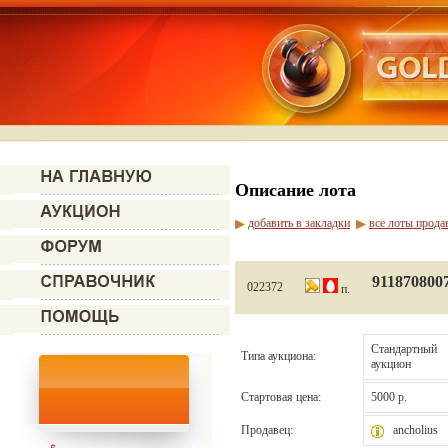
Описание лота
добавить в закладки
все лоты прода
911870800
022372
п.
Стандартный
Типа аукциона:
аукцион
Стартовая цена:
5000 р.
Продавец:
ancholius