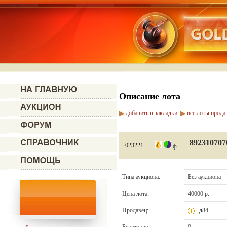
Описание лота
добавить в закладки
все лоты прода
892310707
023221
ф.
Типа аукциона:
Без аукциона
Цена лота:
40000 р.
Продавец:
д84
Репутация:
0