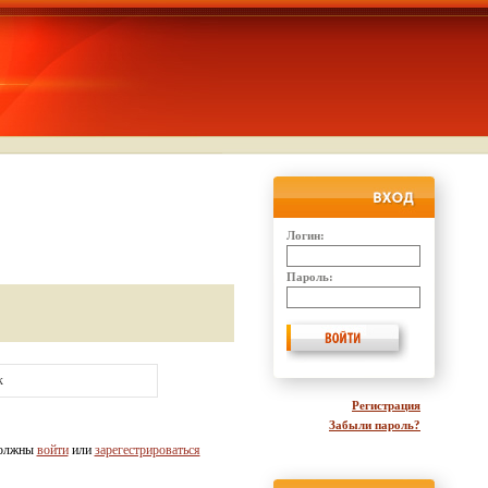
Логин:
Пароль:
к
Регистрация
Забыли пароль?
должны
войти
или
зарегестрироваться