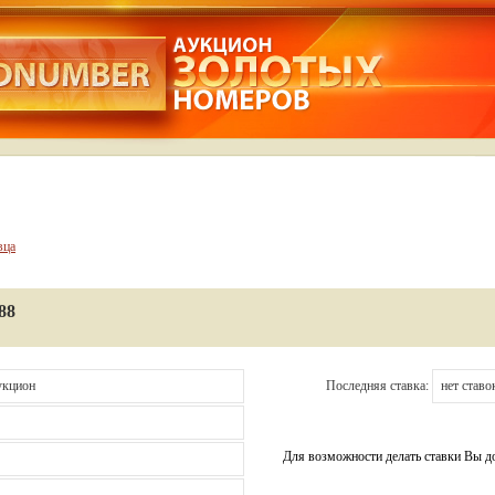
вца
88
укцион
Последняя ставка:
нет ставо
Для возможности делать ставки Вы 