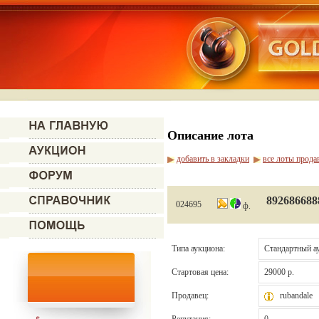
Описание лота
добавить в закладки
все лоты прода
892686688
024695
ф.
Типа аукциона:
Стандартный а
Стартовая цена:
29000 р.
Продавец:
rubandale
Репутация:
0