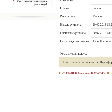
Страна:
Россия
Регион лота:
Москва
Начало аукциона:
20.06.2018 13:
Окончание аукциона:
20.07.2018 13:
Осталось до окончания:
13дн. 06ч. 40м.
Комментарий к лоту:
Номер нигде не используется. Переофор
отправить письмо администратору