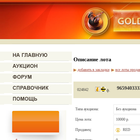
Описание лота
добавить в закладки
все лоты прода
965940333
024842
ф.
Типа аукциона:
Без аукциона
Цена лота:
10000 р.
Продавец:
RED
Репутация:
0