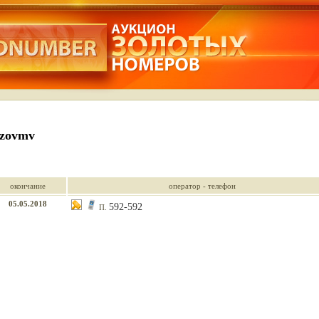
ozovmv
окончание
оператор - телефон
05.05.2018
592-592
П.