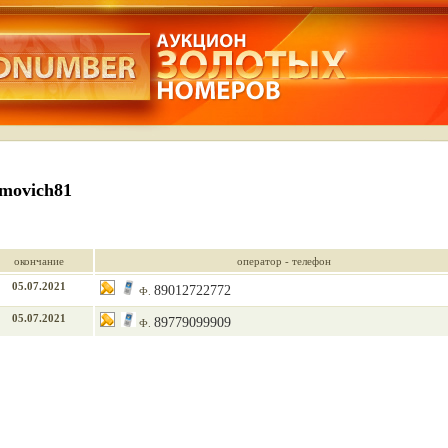
amovich81
окончание
оператор - телефон
05.07.2021
89012722772
Ф.
05.07.2021
89779099909
Ф.