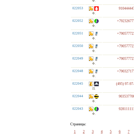
Ф.
022053
91044444
Ф.
022052
+79232677
Ф.
022051
+79057772
Ф.
022050
+79057772
Ф.
022049
+79057772
Ф.
022048
+79032717
Ф.
022045
(495) 97-97
П.
022044
90353770
Ф.
022043
92811111
Ф.
Страницы:
1
2
3
4
5
6
7