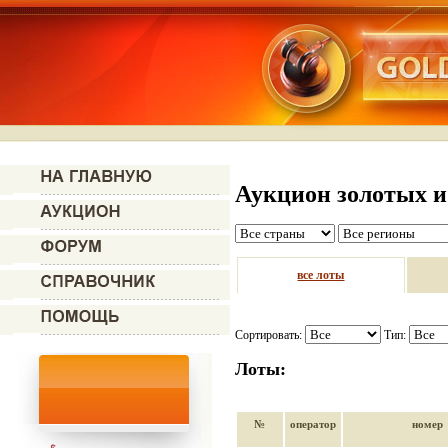
Аукцион золотых и
все лоты
Сортировать:
Тип:
Лоты:
№
оператор
номер