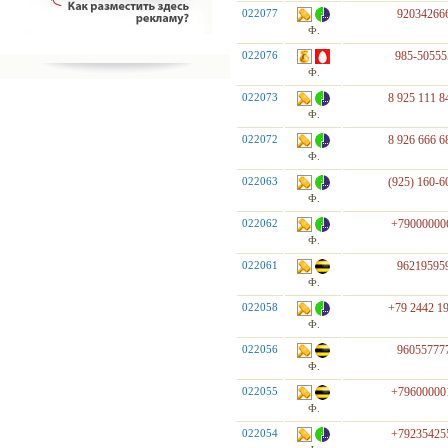
022077
92034266
Ф.
022076
985-50555
Ф.
022073
8 925 111 8
Ф.
022072
8 926 666 6
Ф.
022063
(925) 160-6
Ф.
022062
+79000000
Ф.
022061
96219595
Ф.
022058
+79 2442 1
Ф.
022056
96055777
Ф.
022055
+79600000
Ф.
022054
+79235425