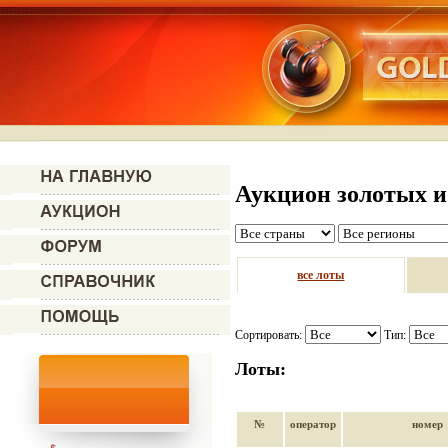
Аукцион золотых и
все лоты
Сортировать:
Тип:
Лоты:
№
оператор
номер