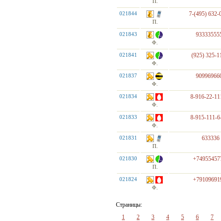
П.
021844
7-(495) 632-
П.
021843
93333555
Ф.
021841
(925) 325-1
Ф.
021837
90996966
Ф.
021834
8-916-22-11
Ф.
021833
8-915-111-6
Ф.
021831
633336
П.
021830
+74955457
П.
021824
+79109691
Ф.
Страницы:
1
2
3
4
5
6
7